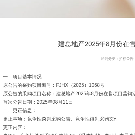
建总地产2025年8月份
所属分类：
招标公告
一、项目基本情况
原公告的采购项目编号：FJHX（2025）1068号
原公告的采购项目名称：建总地产2025年8月份在售项目营销
首次公告日期：2025年08月11日
二、更正信息：
更正事项：竞争性谈判采购公告、竞争性谈判采购文件
更正内容：