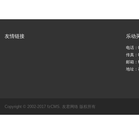
友情链接
乐动
电话：05
传真：05
邮箱：fj
地址：
Copyright © 2002-2017 fzCMS. 友君网络 版权所有